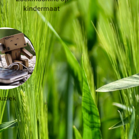
kindermaat
uziek