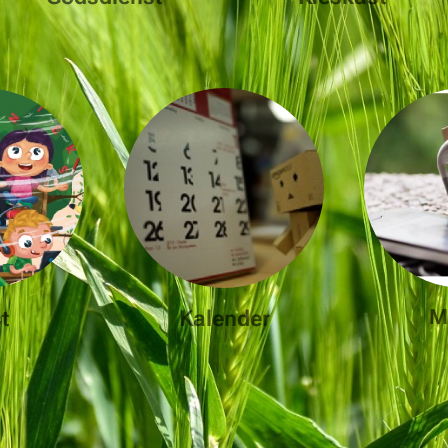
st
Kalender
M