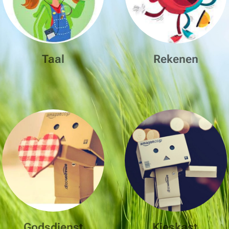
Taal
Rekenen
Godsdienst
Kieskast